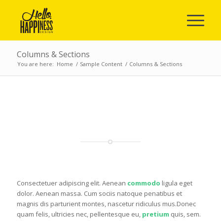
Columns & Sections
You are here:
Home
/
Sample Content
/
Columns & Sections
THESE COLUMNS ARE PLACED WITHIN
A FULLWIDTH COLOR SECTION
ONE HALF
Consectetuer adipiscing elit. Aenean
commodo
ligula eget
dolor. Aenean massa. Cum sociis natoque penatibus et
magnis dis parturient montes, nascetur ridiculus mus.Donec
quam felis, ultricies nec, pellentesque eu,
pretium
quis, sem.