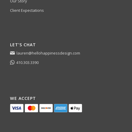
Our Story
Client Expectations
LET’S CHAT
lauren@hellohappinessdesign.com
410.303.3390
WE ACCEPT