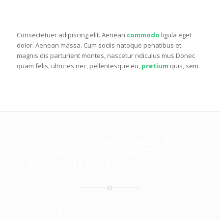
ONE HALF
Consectetuer adipiscing elit. Aenean
commodo
ligula eget
dolor. Aenean massa. Cum sociis natoque penatibus et
magnis dis parturient montes, nascetur ridiculus mus.Donec
quam felis, ultricies nec, pellentesque eu,
pretium
quis, sem.
THESE COLUMNS ARE PLACED WITHIN
A FULLWIDTH COLOR SECTION WITH
ALTERNATE BACKGROUND COLOR
ONE THIRD